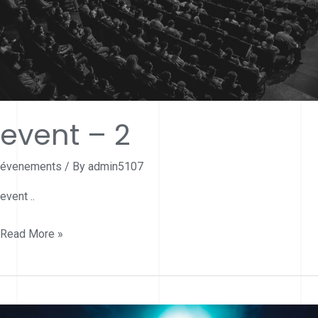
event – 2
évenements
/ By
admin5107
event ..
event
Read More »
–
2