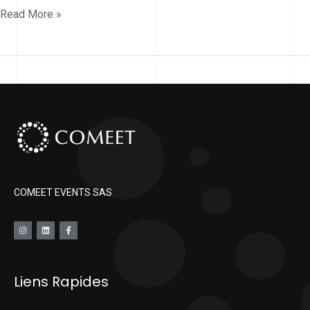
event
Read More »
–
1
COMEET EVENTS SAS
Liens Rapides